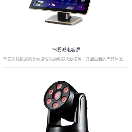
7S爱派电容屏
7S爱派触摸屏高灵敏度性能的电容式触摸屏，开启全新的产品体验！21.5寸7S黑金实物照21.5寸7S爱派电容屏规格参数:外观尺寸：530mm长×320mm宽×42mm厚度屏薄：11mm（不包括安装后盖）后视高度：355mm最佳显示分辨率: 1920×1080屏幕比例：16:9支架：立式、台式、挂式可嵌入式安装屏幕对角尺寸：21.5英寸显示模式：TN Mode, Normally White点距：0.14825(H)×0.24825(V) mm亮度：≥250cd/m2电源输入：12V，4A外置电源适配器输入对比度：1000:1响应时间：5ms视角(L/R/U/D)：85/85/80/80 （Typ.）显示颜色：16.7M触摸屏供电方式：内部供电（电压：+3.5- +5V）扫描速度：60scans/s响应速度：≤16ms抗光性：全角度抗强日光照射协议类型：USB/RS232开孔尺寸：507mm长×300mm宽×49mm厚度23.8寸7S爱派电容屏:23.8寸7S爱派电容屏规格参数:外观尺寸：568mm长×338mm宽×49mm厚度屏薄：11mm（不包括安装后盖）后视高度：355mm最佳显示分辨率: 1920×1080屏幕比例：16:9支架：立式、台式、挂式可嵌入式安装屏幕对角尺寸：23.8英寸显示模式：TN Mode, Normally White点距：0.14825(H)×0.24825(V) mm亮度：≥250cd/m2电源输入：12V，4A外置电源适配器输入对比度：1000:1响应时间：5ms视角(L/R/U/D)：85/85/80/80 （Typ.）显示颜色：16.7M触摸屏供电方式：内部供电（电压：+3.5- +5V）扫描速度：60scans/s响应速度：≤16ms抗光性：全角度抗强日光照射协议类型：USB/RS232开孔尺寸：552mm长×325mm宽×50mm厚度