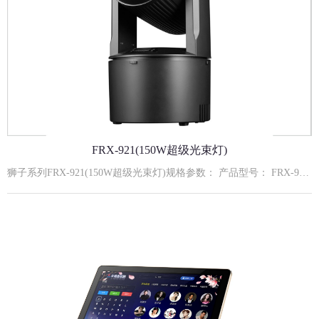
FRX-921(150W超级光束灯)
狮子系列FRX-921(150W超级光束灯)规格参数： 产品型号： FRX-921输入电压： AC110-240V,50/60Hz额定功率： 150W额定寿命： 约50000小时主要功能： 高穿透力光束 ；18蜂窝棱镜旋转效果 ；9+1图案/颜色流畅切换系统光源组成： 150W白光特定灯珠通讯信号： 标准DMX512信号；RJ45接口控制模式： 默认DMX512模式、自走模式、主从模式、声控模式外壳材质： VO级无卤阻燃机身工作环境： 室内使用冷却方式： 强制风冷水平扫描： 水平旋转最大角度540度垂直扫描： 垂直旋转最大角度180度 安装方式： 建议安装方式： 嵌入式安装(加固吊顶结构)嵌入式安装开孔尺寸：φ230×H110mmAddrA001-A512512地址设置CHnd12CH12通道设置SLndAuto主机自走模式Soun主机声控模式dNh控台模式rPANnoX电机正转YESX电机反转rTiLnoY电机正转YESY电机反转SEnS0-99声控灵敏度体调节LEdOFF5秒后灭屏ON屏幕一直开启dISPno显示反向YES显示正向C000温度显示rESTYES复位12通道功能DMX数值描述1X轴0-2552X轴微调0-2553Y轴0-2554Y轴微调0-2555X Y轴速度0-255速度由快到慢6图案白光0-255图案调光从暗到亮7图案频闪0-9无功能10-255同步频闪速度由慢到快（1HZ25HZ）8色盘0--10白光11--21颜色122--32颜色233--43颜色344--54颜色455--65颜色566--76颜色677--127颜色7128-255颜色自走9图案盘0-15过光孔16-23图案124-31图案232-39图案340-47图案447-55图案556-63图案664-127图案7128-255自走10棱镜0-7关闭棱镜8-127打开棱镜128-255棱镜自转由慢到快11宏功能0-49无50-149自走,由快到慢150-255声控12复位0-240无功能241-255复位,5s有效。