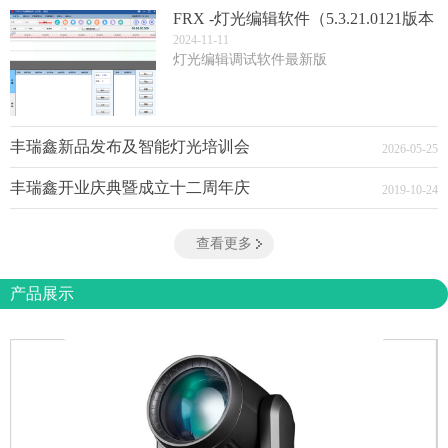
FRX -灯光编辑软件（5.3.21.0121版本
(3)
2024
-
11
-
11
灯光编辑调试软件最新版
丰瑞鑫新品发布及智能灯光培训会
2026
-
05
-
25
丰瑞鑫开业庆典暨成立十二周年庆
2019
-
10
-
24
查看更多
产品展示