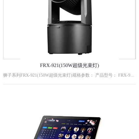
FRX-921(150W超级光束灯)
狮子系列FRX-921(150W超级光束灯)规格参数： 产品型号： FRX-921输入电压： AC110-240V,50/60Hz额定功率： 150W额定寿命： 约50000小时主要功能： 高穿透力光束 ；18蜂窝棱镜旋转效果 ；9+1图案/颜色流畅切换系统光源组成： 150W白光特定灯珠通讯信号： 标准DMX512信号；RJ45接口控制模式： 默认DMX512模式、自走模式、主从模式、声控模式外壳材质： VO级无卤阻燃机身工作环境： 室内使用冷却方式： 强制风冷水平扫描： 水平旋转最大角度540度垂直扫描： 垂直旋转最大角度180度 安装方式： 建议安装方式： 嵌入式安装(加固吊顶结构)嵌入式安装开孔尺寸：φ230×H110mmAddrA001-A512512地址设置CHnd12CH12通道设置SLndAuto主机自走模式Soun主机声控模式dNh控台模式rPANnoX电机正转YESX电机反转rTiLnoY电机正转YESY电机反转SEnS0-99声控灵敏度体调节LEdOFF5秒后灭屏ON屏幕一直开启dISPno显示反向YES显示正向C000温度显示rESTYES复位12通道功能DMX数值描述1X轴0-2552X轴微调0-2553Y轴0-2554Y轴微调0-2555X Y轴速度0-255速度由快到慢6图案白光0-255图案调光从暗到亮7图案频闪0-9无功能10-255同步频闪速度由慢到快（1HZ25HZ）8色盘0--10白光11--21颜色122--32颜色233--43颜色344--54颜色455--65颜色566--76颜色677--127颜色7128-255颜色自走9图案盘0-15过光孔16-23图案124-31图案232-39图案340-47图案447-55图案556-63图案664-127图案7128-255自走10棱镜0-7关闭棱镜8-127打开棱镜128-255棱镜自转由慢到快11宏功能0-49无50-149自走,由快到慢150-255声控12复位0-240无功能241-255复位,5s有效。