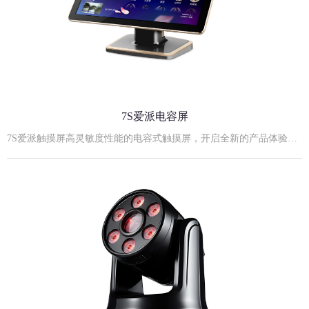
7S爱派电容屏
7S爱派触摸屏高灵敏度性能的电容式触摸屏，开启全新的产品体验！21.5寸7S黑金实物照21.5寸7S爱派电容屏规格参数:外观尺寸：530mm长×320mm宽×42mm厚度屏薄：11mm（不包括安装后盖）后视高度：355mm最佳显示分辨率: 1920×1080屏幕比例：16:9支架：立式、台式、挂式可嵌入式安装屏幕对角尺寸：21.5英寸显示模式：TN Mode, Normally White点距：0.14825(H)×0.24825(V) mm亮度：≥250cd/m2电源输入：12V，4A外置电源适配器输入对比度：1000:1响应时间：5ms视角(L/R/U/D)：85/85/80/80 （Typ.）显示颜色：16.7M触摸屏供电方式：内部供电（电压：+3.5- +5V）扫描速度：60scans/s响应速度：≤16ms抗光性：全角度抗强日光照射协议类型：USB/RS232开孔尺寸：507mm长×300mm宽×49mm厚度23.8寸7S爱派电容屏:23.8寸7S爱派电容屏规格参数:外观尺寸：568mm长×338mm宽×49mm厚度屏薄：11mm（不包括安装后盖）后视高度：355mm最佳显示分辨率: 1920×1080屏幕比例：16:9支架：立式、台式、挂式可嵌入式安装屏幕对角尺寸：23.8英寸显示模式：TN Mode, Normally White点距：0.14825(H)×0.24825(V) mm亮度：≥250cd/m2电源输入：12V，4A外置电源适配器输入对比度：1000:1响应时间：5ms视角(L/R/U/D)：85/85/80/80 （Typ.）显示颜色：16.7M触摸屏供电方式：内部供电（电压：+3.5- +5V）扫描速度：60scans/s响应速度：≤16ms抗光性：全角度抗强日光照射协议类型：USB/RS232开孔尺寸：552mm长×325mm宽×50mm厚度