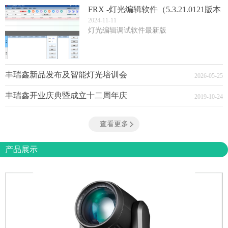
FRX -灯光编辑软件（5.3.21.0121版本
(3)
2024
-
11
-
11
灯光编辑调试软件最新版
丰瑞鑫新品发布及智能灯光培训会
2026
-
05
-
25
丰瑞鑫开业庆典暨成立十二周年庆
2019
-
10
-
24
查看更多
产品展示