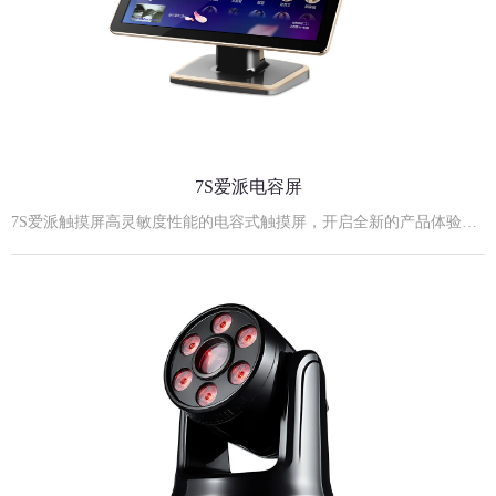
7S爱派电容屏
7S爱派触摸屏高灵敏度性能的电容式触摸屏，开启全新的产品体验！21.5寸7S黑金实物照21.5寸7S爱派电容屏规格参数:外观尺寸：530mm长×320mm宽×42mm厚度屏薄：11mm（不包括安装后盖）后视高度：355mm最佳显示分辨率: 1920×1080屏幕比例：16:9支架：立式、台式、挂式可嵌入式安装屏幕对角尺寸：21.5英寸显示模式：TN Mode, Normally White点距：0.14825(H)×0.24825(V) mm亮度：≥250cd/m2电源输入：12V，4A外置电源适配器输入对比度：1000:1响应时间：5ms视角(L/R/U/D)：85/85/80/80 （Typ.）显示颜色：16.7M触摸屏供电方式：内部供电（电压：+3.5- +5V）扫描速度：60scans/s响应速度：≤16ms抗光性：全角度抗强日光照射协议类型：USB/RS232开孔尺寸：507mm长×300mm宽×49mm厚度23.8寸7S爱派电容屏:23.8寸7S爱派电容屏规格参数:外观尺寸：568mm长×338mm宽×49mm厚度屏薄：11mm（不包括安装后盖）后视高度：355mm最佳显示分辨率: 1920×1080屏幕比例：16:9支架：立式、台式、挂式可嵌入式安装屏幕对角尺寸：23.8英寸显示模式：TN Mode, Normally White点距：0.14825(H)×0.24825(V) mm亮度：≥250cd/m2电源输入：12V，4A外置电源适配器输入对比度：1000:1响应时间：5ms视角(L/R/U/D)：85/85/80/80 （Typ.）显示颜色：16.7M触摸屏供电方式：内部供电（电压：+3.5- +5V）扫描速度：60scans/s响应速度：≤16ms抗光性：全角度抗强日光照射协议类型：USB/RS232开孔尺寸：552mm长×325mm宽×50mm厚度