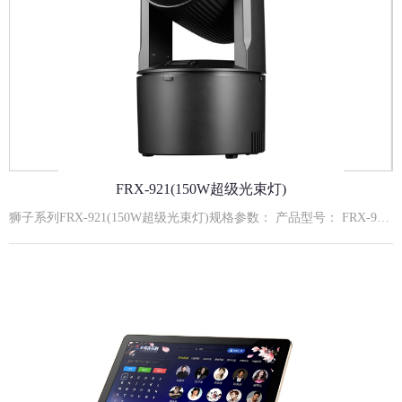
FRX-921(150W超级光束灯)
狮子系列FRX-921(150W超级光束灯)规格参数： 产品型号： FRX-921输入电压： AC110-240V,50/60Hz额定功率： 150W额定寿命： 约50000小时主要功能： 高穿透力光束 ；18蜂窝棱镜旋转效果 ；9+1图案/颜色流畅切换系统光源组成： 150W白光特定灯珠通讯信号： 标准DMX512信号；RJ45接口控制模式： 默认DMX512模式、自走模式、主从模式、声控模式外壳材质： VO级无卤阻燃机身工作环境： 室内使用冷却方式： 强制风冷水平扫描： 水平旋转最大角度540度垂直扫描： 垂直旋转最大角度180度 安装方式： 建议安装方式： 嵌入式安装(加固吊顶结构)嵌入式安装开孔尺寸：φ230×H110mmAddrA001-A512512地址设置CHnd12CH12通道设置SLndAuto主机自走模式Soun主机声控模式dNh控台模式rPANnoX电机正转YESX电机反转rTiLnoY电机正转YESY电机反转SEnS0-99声控灵敏度体调节LEdOFF5秒后灭屏ON屏幕一直开启dISPno显示反向YES显示正向C000温度显示rESTYES复位12通道功能DMX数值描述1X轴0-2552X轴微调0-2553Y轴0-2554Y轴微调0-2555X Y轴速度0-255速度由快到慢6图案白光0-255图案调光从暗到亮7图案频闪0-9无功能10-255同步频闪速度由慢到快（1HZ25HZ）8色盘0--10白光11--21颜色122--32颜色233--43颜色344--54颜色455--65颜色566--76颜色677--127颜色7128-255颜色自走9图案盘0-15过光孔16-23图案124-31图案232-39图案340-47图案447-55图案556-63图案664-127图案7128-255自走10棱镜0-7关闭棱镜8-127打开棱镜128-255棱镜自转由慢到快11宏功能0-49无50-149自走,由快到慢150-255声控12复位0-240无功能241-255复位,5s有效。