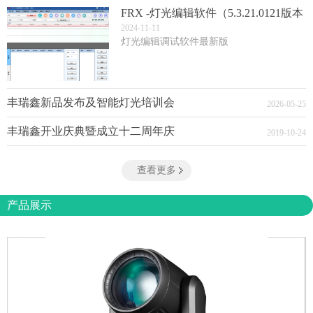
FRX -灯光编辑软件（5.3.21.0121版本
(3)
2024
-
11
-
11
灯光编辑调试软件最新版
丰瑞鑫新品发布及智能灯光培训会
2026
-
05
-
25
丰瑞鑫开业庆典暨成立十二周年庆
2019
-
10
-
24
查看更多
产品展示