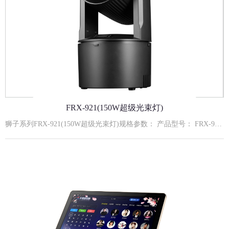
FRX-921(150W超级光束灯)
狮子系列FRX-921(150W超级光束灯)规格参数： 产品型号： FRX-921输入电压： AC110-240V,50/60Hz额定功率： 150W额定寿命： 约50000小时主要功能： 高穿透力光束 ；18蜂窝棱镜旋转效果 ；9+1图案/颜色流畅切换系统光源组成： 150W白光特定灯珠通讯信号： 标准DMX512信号；RJ45接口控制模式： 默认DMX512模式、自走模式、主从模式、声控模式外壳材质： VO级无卤阻燃机身工作环境： 室内使用冷却方式： 强制风冷水平扫描： 水平旋转最大角度540度垂直扫描： 垂直旋转最大角度180度 安装方式： 建议安装方式： 嵌入式安装(加固吊顶结构)嵌入式安装开孔尺寸：φ230×H110mmAddrA001-A512512地址设置CHnd12CH12通道设置SLndAuto主机自走模式Soun主机声控模式dNh控台模式rPANnoX电机正转YESX电机反转rTiLnoY电机正转YESY电机反转SEnS0-99声控灵敏度体调节LEdOFF5秒后灭屏ON屏幕一直开启dISPno显示反向YES显示正向C000温度显示rESTYES复位12通道功能DMX数值描述1X轴0-2552X轴微调0-2553Y轴0-2554Y轴微调0-2555X Y轴速度0-255速度由快到慢6图案白光0-255图案调光从暗到亮7图案频闪0-9无功能10-255同步频闪速度由慢到快（1HZ25HZ）8色盘0--10白光11--21颜色122--32颜色233--43颜色344--54颜色455--65颜色566--76颜色677--127颜色7128-255颜色自走9图案盘0-15过光孔16-23图案124-31图案232-39图案340-47图案447-55图案556-63图案664-127图案7128-255自走10棱镜0-7关闭棱镜8-127打开棱镜128-255棱镜自转由慢到快11宏功能0-49无50-149自走,由快到慢150-255声控12复位0-240无功能241-255复位,5s有效。