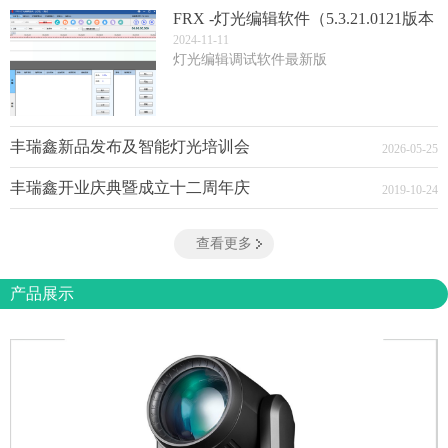
FRX -灯光编辑软件（5.3.21.0121版本
(3)
2024
-
11
-
11
灯光编辑调试软件最新版
丰瑞鑫新品发布及智能灯光培训会
2026
-
05
-
25
丰瑞鑫开业庆典暨成立十二周年庆
2019
-
10
-
24
查看更多
产品展示