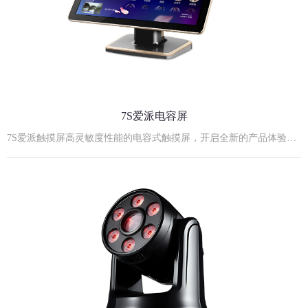
7S爱派电容屏
7S爱派触摸屏高灵敏度性能的电容式触摸屏，开启全新的产品体验！21.5寸7S黑金实物照21.5寸7S爱派电容屏规格参数:外观尺寸：530mm长×320mm宽×42mm厚度屏薄：11mm（不包括安装后盖）后视高度：355mm最佳显示分辨率: 1920×1080屏幕比例：16:9支架：立式、台式、挂式可嵌入式安装屏幕对角尺寸：21.5英寸显示模式：TN Mode, Normally White点距：0.14825(H)×0.24825(V) mm亮度：≥250cd/m2电源输入：12V，4A外置电源适配器输入对比度：1000:1响应时间：5ms视角(L/R/U/D)：85/85/80/80 （Typ.）显示颜色：16.7M触摸屏供电方式：内部供电（电压：+3.5- +5V）扫描速度：60scans/s响应速度：≤16ms抗光性：全角度抗强日光照射协议类型：USB/RS232开孔尺寸：507mm长×300mm宽×49mm厚度23.8寸7S爱派电容屏:23.8寸7S爱派电容屏规格参数:外观尺寸：568mm长×338mm宽×49mm厚度屏薄：11mm（不包括安装后盖）后视高度：355mm最佳显示分辨率: 1920×1080屏幕比例：16:9支架：立式、台式、挂式可嵌入式安装屏幕对角尺寸：23.8英寸显示模式：TN Mode, Normally White点距：0.14825(H)×0.24825(V) mm亮度：≥250cd/m2电源输入：12V，4A外置电源适配器输入对比度：1000:1响应时间：5ms视角(L/R/U/D)：85/85/80/80 （Typ.）显示颜色：16.7M触摸屏供电方式：内部供电（电压：+3.5- +5V）扫描速度：60scans/s响应速度：≤16ms抗光性：全角度抗强日光照射协议类型：USB/RS232开孔尺寸：552mm长×325mm宽×50mm厚度