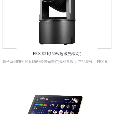
FRX-921(150W超级光束灯)
狮子系列FRX-921(150W超级光束灯)规格参数： 产品型号： FRX-921输入电压： AC110-240V,50/60Hz额定功率： 150W额定寿命： 约50000小时主要功能： 高穿透力光束 ；18蜂窝棱镜旋转效果 ；9+1图案/颜色流畅切换系统光源组成： 150W白光特定灯珠通讯信号： 标准DMX512信号；RJ45接口控制模式： 默认DMX512模式、自走模式、主从模式、声控模式外壳材质： VO级无卤阻燃机身工作环境： 室内使用冷却方式： 强制风冷水平扫描： 水平旋转最大角度540度垂直扫描： 垂直旋转最大角度180度 安装方式： 建议安装方式： 嵌入式安装(加固吊顶结构)嵌入式安装开孔尺寸：φ230×H110mmAddrA001-A512512地址设置CHnd12CH12通道设置SLndAuto主机自走模式Soun主机声控模式dNh控台模式rPANnoX电机正转YESX电机反转rTiLnoY电机正转YESY电机反转SEnS0-99声控灵敏度体调节LEdOFF5秒后灭屏ON屏幕一直开启dISPno显示反向YES显示正向C000温度显示rESTYES复位12通道功能DMX数值描述1X轴0-2552X轴微调0-2553Y轴0-2554Y轴微调0-2555X Y轴速度0-255速度由快到慢6图案白光0-255图案调光从暗到亮7图案频闪0-9无功能10-255同步频闪速度由慢到快（1HZ25HZ）8色盘0--10白光11--21颜色122--32颜色233--43颜色344--54颜色455--65颜色566--76颜色677--127颜色7128-255颜色自走9图案盘0-15过光孔16-23图案124-31图案232-39图案340-47图案447-55图案556-63图案664-127图案7128-255自走10棱镜0-7关闭棱镜8-127打开棱镜128-255棱镜自转由慢到快11宏功能0-49无50-149自走,由快到慢150-255声控12复位0-240无功能241-255复位,5s有效。