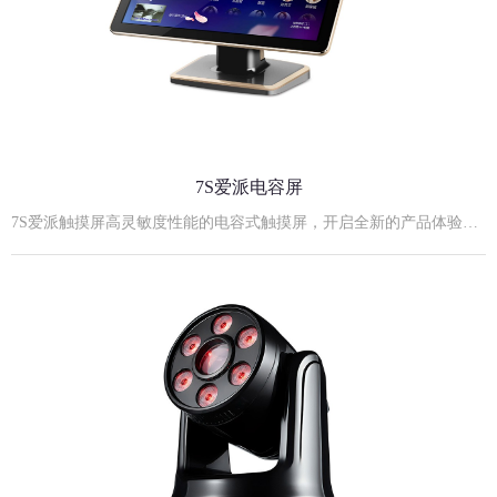
7S爱派电容屏
7S爱派触摸屏高灵敏度性能的电容式触摸屏，开启全新的产品体验！21.5寸7S黑金实物照21.5寸7S爱派电容屏规格参数:外观尺寸：530mm长×320mm宽×42mm厚度屏薄：11mm（不包括安装后盖）后视高度：355mm最佳显示分辨率: 1920×1080屏幕比例：16:9支架：立式、台式、挂式可嵌入式安装屏幕对角尺寸：21.5英寸显示模式：TN Mode, Normally White点距：0.14825(H)×0.24825(V) mm亮度：≥250cd/m2电源输入：12V，4A外置电源适配器输入对比度：1000:1响应时间：5ms视角(L/R/U/D)：85/85/80/80 （Typ.）显示颜色：16.7M触摸屏供电方式：内部供电（电压：+3.5- +5V）扫描速度：60scans/s响应速度：≤16ms抗光性：全角度抗强日光照射协议类型：USB/RS232开孔尺寸：507mm长×300mm宽×49mm厚度23.8寸7S爱派电容屏:23.8寸7S爱派电容屏规格参数:外观尺寸：568mm长×338mm宽×49mm厚度屏薄：11mm（不包括安装后盖）后视高度：355mm最佳显示分辨率: 1920×1080屏幕比例：16:9支架：立式、台式、挂式可嵌入式安装屏幕对角尺寸：23.8英寸显示模式：TN Mode, Normally White点距：0.14825(H)×0.24825(V) mm亮度：≥250cd/m2电源输入：12V，4A外置电源适配器输入对比度：1000:1响应时间：5ms视角(L/R/U/D)：85/85/80/80 （Typ.）显示颜色：16.7M触摸屏供电方式：内部供电（电压：+3.5- +5V）扫描速度：60scans/s响应速度：≤16ms抗光性：全角度抗强日光照射协议类型：USB/RS232开孔尺寸：552mm长×325mm宽×50mm厚度