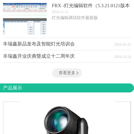
FRX -灯光编辑软件（5.3.21.0121版本
(3)
2024
-
11
-
11
灯光编辑调试软件最新版
丰瑞鑫新品发布及智能灯光培训会
2026
-
05
-
25
丰瑞鑫开业庆典暨成立十二周年庆
2019
-
10
-
24
查看更多
产品展示