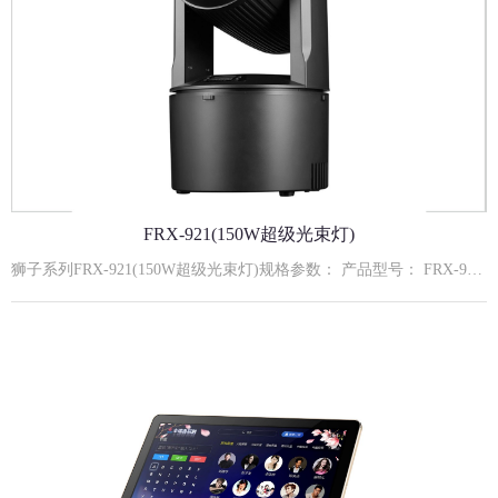
FRX-921(150W超级光束灯)
狮子系列FRX-921(150W超级光束灯)规格参数： 产品型号： FRX-921输入电压： AC110-240V,50/60Hz额定功率： 150W额定寿命： 约50000小时主要功能： 高穿透力光束 ；18蜂窝棱镜旋转效果 ；9+1图案/颜色流畅切换系统光源组成： 150W白光特定灯珠通讯信号： 标准DMX512信号；RJ45接口控制模式： 默认DMX512模式、自走模式、主从模式、声控模式外壳材质： VO级无卤阻燃机身工作环境： 室内使用冷却方式： 强制风冷水平扫描： 水平旋转最大角度540度垂直扫描： 垂直旋转最大角度180度 安装方式： 建议安装方式： 嵌入式安装(加固吊顶结构)嵌入式安装开孔尺寸：φ230×H110mmAddrA001-A512512地址设置CHnd12CH12通道设置SLndAuto主机自走模式Soun主机声控模式dNh控台模式rPANnoX电机正转YESX电机反转rTiLnoY电机正转YESY电机反转SEnS0-99声控灵敏度体调节LEdOFF5秒后灭屏ON屏幕一直开启dISPno显示反向YES显示正向C000温度显示rESTYES复位12通道功能DMX数值描述1X轴0-2552X轴微调0-2553Y轴0-2554Y轴微调0-2555X Y轴速度0-255速度由快到慢6图案白光0-255图案调光从暗到亮7图案频闪0-9无功能10-255同步频闪速度由慢到快（1HZ25HZ）8色盘0--10白光11--21颜色122--32颜色233--43颜色344--54颜色455--65颜色566--76颜色677--127颜色7128-255颜色自走9图案盘0-15过光孔16-23图案124-31图案232-39图案340-47图案447-55图案556-63图案664-127图案7128-255自走10棱镜0-7关闭棱镜8-127打开棱镜128-255棱镜自转由慢到快11宏功能0-49无50-149自走,由快到慢150-255声控12复位0-240无功能241-255复位,5s有效。