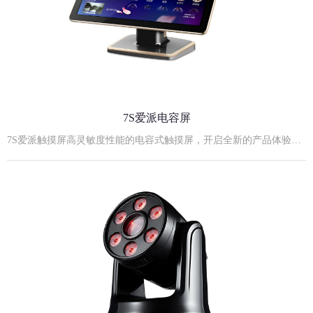
7S爱派电容屏
7S爱派触摸屏高灵敏度性能的电容式触摸屏，开启全新的产品体验！21.5寸7S黑金实物照21.5寸7S爱派电容屏规格参数:外观尺寸：530mm长×320mm宽×42mm厚度屏薄：11mm（不包括安装后盖）后视高度：355mm最佳显示分辨率: 1920×1080屏幕比例：16:9支架：立式、台式、挂式可嵌入式安装屏幕对角尺寸：21.5英寸显示模式：TN Mode, Normally White点距：0.14825(H)×0.24825(V) mm亮度：≥250cd/m2电源输入：12V，4A外置电源适配器输入对比度：1000:1响应时间：5ms视角(L/R/U/D)：85/85/80/80 （Typ.）显示颜色：16.7M触摸屏供电方式：内部供电（电压：+3.5- +5V）扫描速度：60scans/s响应速度：≤16ms抗光性：全角度抗强日光照射协议类型：USB/RS232开孔尺寸：507mm长×300mm宽×49mm厚度23.8寸7S爱派电容屏:23.8寸7S爱派电容屏规格参数:外观尺寸：568mm长×338mm宽×49mm厚度屏薄：11mm（不包括安装后盖）后视高度：355mm最佳显示分辨率: 1920×1080屏幕比例：16:9支架：立式、台式、挂式可嵌入式安装屏幕对角尺寸：23.8英寸显示模式：TN Mode, Normally White点距：0.14825(H)×0.24825(V) mm亮度：≥250cd/m2电源输入：12V，4A外置电源适配器输入对比度：1000:1响应时间：5ms视角(L/R/U/D)：85/85/80/80 （Typ.）显示颜色：16.7M触摸屏供电方式：内部供电（电压：+3.5- +5V）扫描速度：60scans/s响应速度：≤16ms抗光性：全角度抗强日光照射协议类型：USB/RS232开孔尺寸：552mm长×325mm宽×50mm厚度