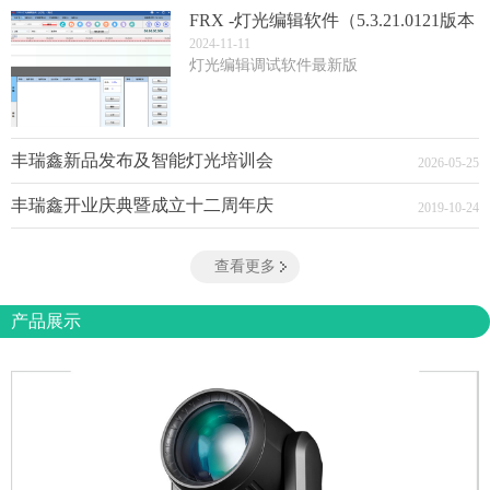
FRX -灯光编辑软件（5.3.21.0121版本
(3)
2024
-
11
-
11
灯光编辑调试软件最新版
丰瑞鑫新品发布及智能灯光培训会
2026
-
05
-
25
丰瑞鑫开业庆典暨成立十二周年庆
2019
-
10
-
24
查看更多
产品展示