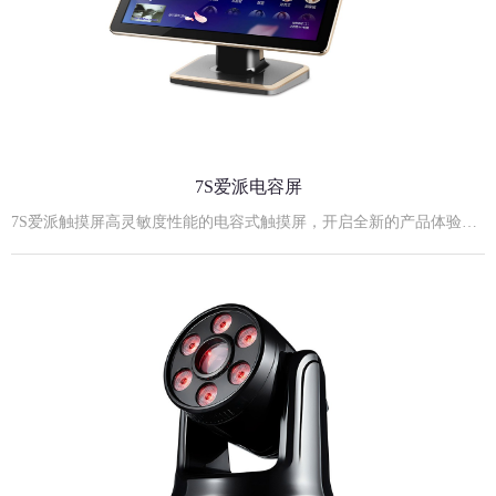
7S爱派电容屏
7S爱派触摸屏高灵敏度性能的电容式触摸屏，开启全新的产品体验！21.5寸7S黑金实物照21.5寸7S爱派电容屏规格参数:外观尺寸：530mm长×320mm宽×42mm厚度屏薄：11mm（不包括安装后盖）后视高度：355mm最佳显示分辨率: 1920×1080屏幕比例：16:9支架：立式、台式、挂式可嵌入式安装屏幕对角尺寸：21.5英寸显示模式：TN Mode, Normally White点距：0.14825(H)×0.24825(V) mm亮度：≥250cd/m2电源输入：12V，4A外置电源适配器输入对比度：1000:1响应时间：5ms视角(L/R/U/D)：85/85/80/80 （Typ.）显示颜色：16.7M触摸屏供电方式：内部供电（电压：+3.5- +5V）扫描速度：60scans/s响应速度：≤16ms抗光性：全角度抗强日光照射协议类型：USB/RS232开孔尺寸：507mm长×300mm宽×49mm厚度23.8寸7S爱派电容屏:23.8寸7S爱派电容屏规格参数:外观尺寸：568mm长×338mm宽×49mm厚度屏薄：11mm（不包括安装后盖）后视高度：355mm最佳显示分辨率: 1920×1080屏幕比例：16:9支架：立式、台式、挂式可嵌入式安装屏幕对角尺寸：23.8英寸显示模式：TN Mode, Normally White点距：0.14825(H)×0.24825(V) mm亮度：≥250cd/m2电源输入：12V，4A外置电源适配器输入对比度：1000:1响应时间：5ms视角(L/R/U/D)：85/85/80/80 （Typ.）显示颜色：16.7M触摸屏供电方式：内部供电（电压：+3.5- +5V）扫描速度：60scans/s响应速度：≤16ms抗光性：全角度抗强日光照射协议类型：USB/RS232开孔尺寸：552mm长×325mm宽×50mm厚度