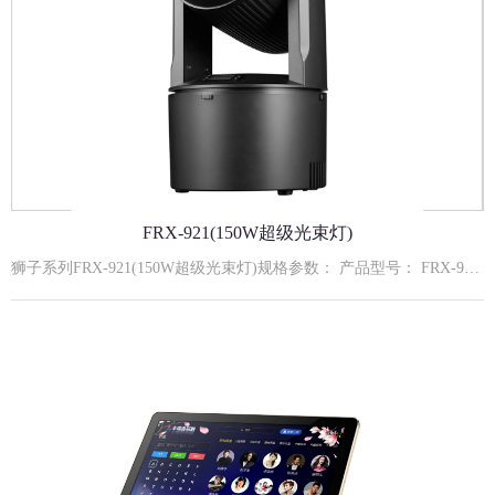
FRX-921(150W超级光束灯)
狮子系列FRX-921(150W超级光束灯)规格参数： 产品型号： FRX-921输入电压： AC110-240V,50/60Hz额定功率： 150W额定寿命： 约50000小时主要功能： 高穿透力光束 ；18蜂窝棱镜旋转效果 ；9+1图案/颜色流畅切换系统光源组成： 150W白光特定灯珠通讯信号： 标准DMX512信号；RJ45接口控制模式： 默认DMX512模式、自走模式、主从模式、声控模式外壳材质： VO级无卤阻燃机身工作环境： 室内使用冷却方式： 强制风冷水平扫描： 水平旋转最大角度540度垂直扫描： 垂直旋转最大角度180度 安装方式： 建议安装方式： 嵌入式安装(加固吊顶结构)嵌入式安装开孔尺寸：φ230×H110mmAddrA001-A512512地址设置CHnd12CH12通道设置SLndAuto主机自走模式Soun主机声控模式dNh控台模式rPANnoX电机正转YESX电机反转rTiLnoY电机正转YESY电机反转SEnS0-99声控灵敏度体调节LEdOFF5秒后灭屏ON屏幕一直开启dISPno显示反向YES显示正向C000温度显示rESTYES复位12通道功能DMX数值描述1X轴0-2552X轴微调0-2553Y轴0-2554Y轴微调0-2555X Y轴速度0-255速度由快到慢6图案白光0-255图案调光从暗到亮7图案频闪0-9无功能10-255同步频闪速度由慢到快（1HZ25HZ）8色盘0--10白光11--21颜色122--32颜色233--43颜色344--54颜色455--65颜色566--76颜色677--127颜色7128-255颜色自走9图案盘0-15过光孔16-23图案124-31图案232-39图案340-47图案447-55图案556-63图案664-127图案7128-255自走10棱镜0-7关闭棱镜8-127打开棱镜128-255棱镜自转由慢到快11宏功能0-49无50-149自走,由快到慢150-255声控12复位0-240无功能241-255复位,5s有效。